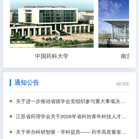
中国药科大学
南京中
通知公告
MORE
关于进一步推动省级学会党组织参与重大事项决策工作的通知
江苏省药理学会关于2026年省科协青年科技人才托举工程推荐人员的公示
关于举办科研智驱・学科提质—— 药学高质量发展专题研讨会的会议通知