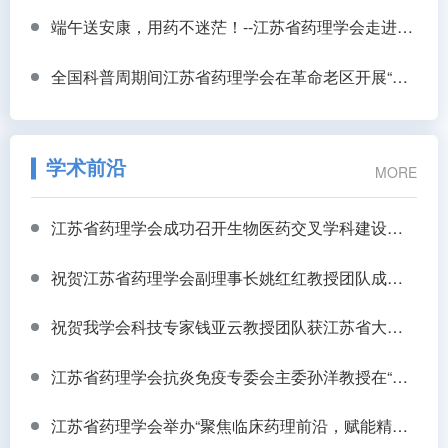
端午送安康，用药不迷茫！--江苏省药理学会走进高邮杨桥村开展健康科普志愿服务
全国科普周期间江苏省药理学会在革命老区开展“实干为民健康服务行公益义诊”活动
学术前沿
MORE
江苏省药理学会成功召开生物医药交叉学科建设与研究生教育高质量发展研讨会
祝贺江苏省药理学会副理事长姚红红教授团队成果 治疗抑郁症药物成功转化
祝贺我学会科技专家钱亚云教授团队获江苏省大学生生物医学工程创新设计竞赛一等奖
江苏省药理学会抗炎免疫专委会主委孙洋教授在“新技术赋能中药创新发展论坛”作主题报告
江苏省药理学会举办“聚焦临床药理前沿，赋能精准用药实践”学术沙龙