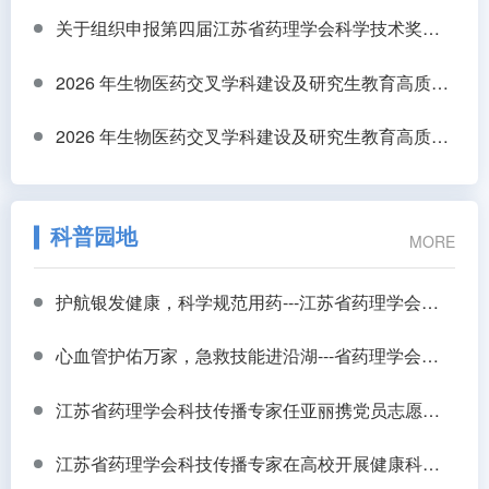
关于组织申报第四届江苏省药理学会科学技术奖的通知
2026 年生物医药交叉学科建设及研究生教育高质量发展研讨会
2026 年生物医药交叉学科建设及研究生教育高质量发展研讨会
科普园地
MORE
护航银发健康，科学规范用药---江苏省药理学会走进扬州开展老年康养规范用药专题培训
心血管护佑万家，急救技能进沿湖---省药理学会科普团队走进扬州沿湖村开展心血管预防科普与应急救护培训
江苏省药理学会科技传播专家任亚丽携党员志愿者“七一”主题党日活动走进长新社区
江苏省药理学会科技传播专家在高校开展健康科普讲座