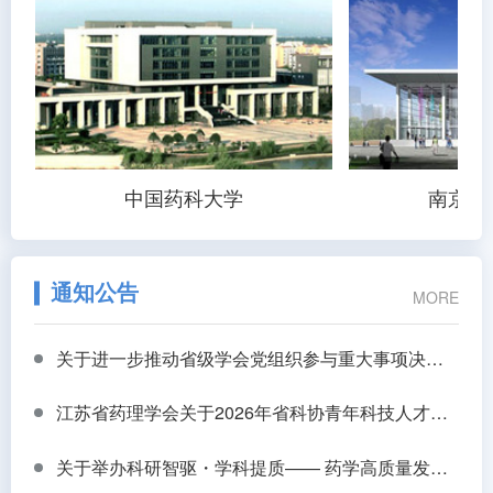
中国药科大学
南京中
通知公告
MORE
关于进一步推动省级学会党组织参与重大事项决策工作的通知
江苏省药理学会关于2026年省科协青年科技人才托举工程推荐人员的公示
关于举办科研智驱・学科提质—— 药学高质量发展专题研讨会的会议通知