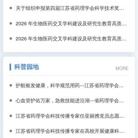
关于组织申报第四届江苏省药理学会科学技术奖的通知
2026 年生物医药交叉学科建设及研究生教育高质量发展研讨会
2026 年生物医药交叉学科建设及研究生教育高质量发展研讨会
科普园地
MORE
护航银发健康，科学规范用药---江苏省药理学会走进扬州开展老年康养规范用药专题培训
心血管护佑万家，急救技能进沿湖---省药理学会科普团队走进扬州沿湖村开展心血管预防科普与应急救护培训
江苏省药理学会科技传播专家任亚丽携党员志愿者“七一”主题党日活动走进长新社区
江苏省药理学会科技传播专家在高校开展健康科普讲座