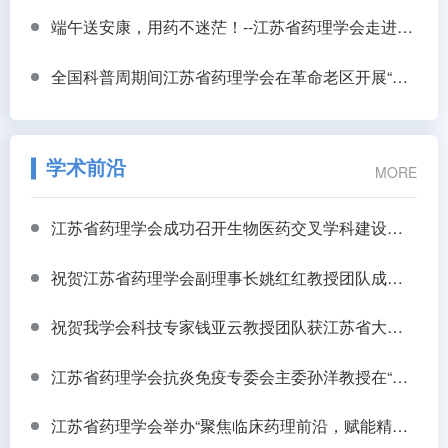
端午送安康，用药不迷茫！--江苏省药理学会走进高邮杨桥村开展健康科普志愿服务
全国科普周期间江苏省药理学会在革命老区开展“实干为民健康服务行公益义诊”活动
学术前沿
MORE
江苏省药理学会成功召开生物医药交叉学科建设与研究生教育高质量发展研讨会
祝贺江苏省药理学会副理事长姚红红教授团队成果 治疗抑郁症药物成功转化
祝贺我学会科技专家钱亚云教授团队获江苏省大学生生物医学工程创新设计竞赛一等奖
江苏省药理学会抗炎免疫专委会主委孙洋教授在“新技术赋能中药创新发展论坛”作主题报告
江苏省药理学会举办“聚焦临床药理前沿，赋能精准用药实践”学术沙龙