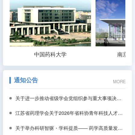
中国药科大学
南京中
通知公告
MORE
关于进一步推动省级学会党组织参与重大事项决策工作的通知
江苏省药理学会关于2026年省科协青年科技人才托举工程推荐人员的公示
关于举办科研智驱・学科提质—— 药学高质量发展专题研讨会的会议通知