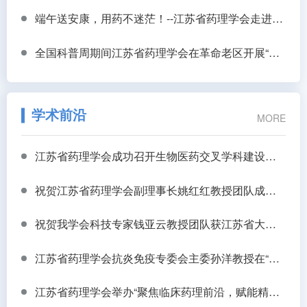
端午送安康，用药不迷茫！--江苏省药理学会走进高邮杨桥村开展健康科普志愿服务
全国科普周期间江苏省药理学会在革命老区开展“实干为民健康服务行公益义诊”活动
学术前沿
MORE
江苏省药理学会成功召开生物医药交叉学科建设与研究生教育高质量发展研讨会
祝贺江苏省药理学会副理事长姚红红教授团队成果 治疗抑郁症药物成功转化
祝贺我学会科技专家钱亚云教授团队获江苏省大学生生物医学工程创新设计竞赛一等奖
江苏省药理学会抗炎免疫专委会主委孙洋教授在“新技术赋能中药创新发展论坛”作主题报告
江苏省药理学会举办“聚焦临床药理前沿，赋能精准用药实践”学术沙龙