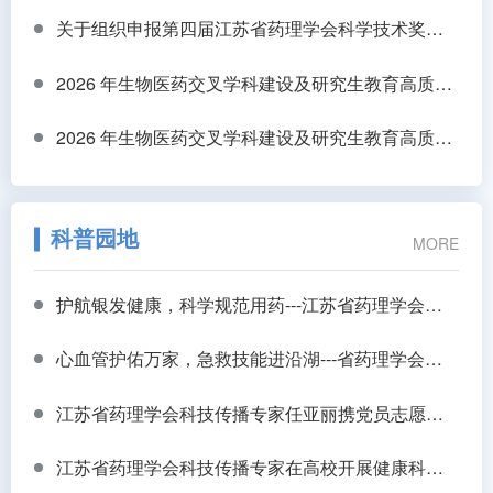
关于组织申报第四届江苏省药理学会科学技术奖的通知
2026 年生物医药交叉学科建设及研究生教育高质量发展研讨会
2026 年生物医药交叉学科建设及研究生教育高质量发展研讨会
科普园地
MORE
护航银发健康，科学规范用药---江苏省药理学会走进扬州开展老年康养规范用药专题培训
心血管护佑万家，急救技能进沿湖---省药理学会科普团队走进扬州沿湖村开展心血管预防科普与应急救护培训
江苏省药理学会科技传播专家任亚丽携党员志愿者“七一”主题党日活动走进长新社区
江苏省药理学会科技传播专家在高校开展健康科普讲座