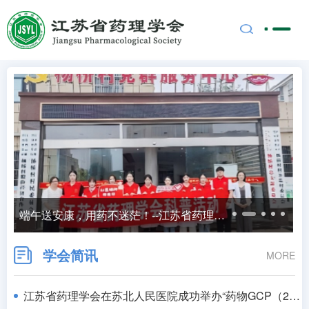
端午送安康，用药不迷茫！--江苏省药理学会走进高邮杨桥村开展健康科普志愿服务
学会简讯
MORE
江苏省药理学会在苏北人民医院成功举办“药物GCP（2026年第50号）、ICH E6（R3）指导原则、医疗器械GCP及伦理审查”培训班