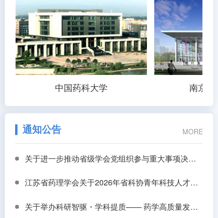
中国药科大学
南京中
通知公告
MORE
关于进一步推动省级学会党组织参与重大事项决策工作的通知
江苏省药理学会关于2026年省科协青年科技人才托举工程推荐人员的公示
关于举办科研智驱・学科提质—— 药学高质量发展专题研讨会的会议通知