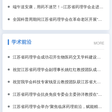
端午送安康，用药不迷茫！--江苏省药理学会走进高邮杨桥村开展健康科普志愿服务
全国科普周期间江苏省药理学会在革命老区开展“实干为民健康服务行公益义诊”活动
学术前沿
MORE
江苏省药理学会成功召开生物医药交叉学科建设与研究生教育高质量发展研讨会
祝贺江苏省药理学会副理事长姚红红教授团队成果 治疗抑郁症药物成功转化
祝贺我学会科技专家钱亚云教授团队获江苏省大学生生物医学工程创新设计竞赛一等奖
江苏省药理学会抗炎免疫专委会主委孙洋教授在“新技术赋能中药创新发展论坛”作主题报告
江苏省药理学会举办“聚焦临床药理前沿，赋能精准用药实践”学术沙龙